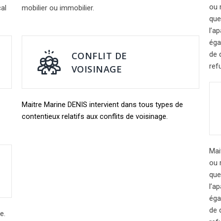
ou 
cal
mobilier ou immobilier.
que
l’a
éga
CONFLIT DE
de q
ref
VOISINAGE
Maitre Marine DENIS intervient dans tous types de
contentieux relatifs aux conflits de voisinage.
Mai
ou 
que
l’a
éga
de q
e.