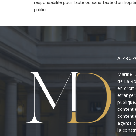
responsabilité pour faute ou sans faute d’un hôpita
public.
A PROP
Marine D
de La Ro
en droit 
étrangers
publique
contenti
contenti
agents c
la constr