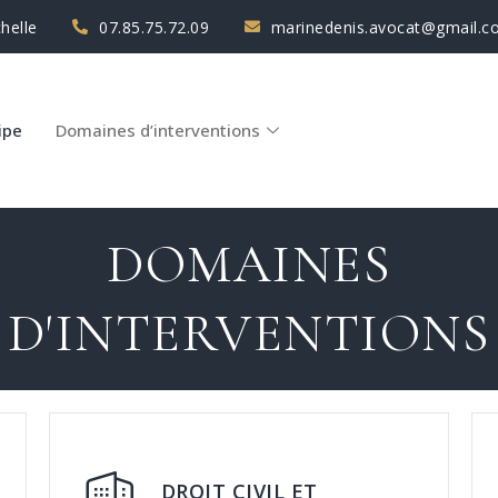
helle
07.85.75.72.09
marinedenis.avocat@gmail.c
ipe
Domaines d’interventions
DOMAINES
D'INTERVENTIONS
DROIT CIVIL ET