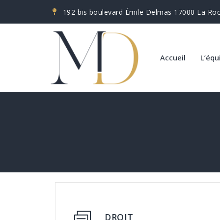
192 bis boulevard Émile Delmas 17000 La Roc
Accueil
L’équ
DROIT