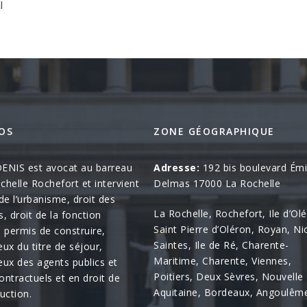
l
OS
ZONE GÉOGRAPHIQUE
ENIS est avocat au barreau
Adresse:
192 bis boulevard Émi
chelle Rochefort et intervient
Delmas 17000 La Rochelle
de l’urbanisme, droit des
La Rochelle, Rochefort, Ile d’Ol
, droit de la fonction
Saint Pierre d’Oléron, Royan, Nio
, permis de construire,
Saintes, Ile de Ré, Charente-
eux du titre de séjour,
Maritime, Charente, Viennes,
eux des agents publics et
Poitiers, Deux Sèvres, Nouvelle
ontractuels et en droit de
Aquitaine, Bordeaux, Angoulêm
uction.